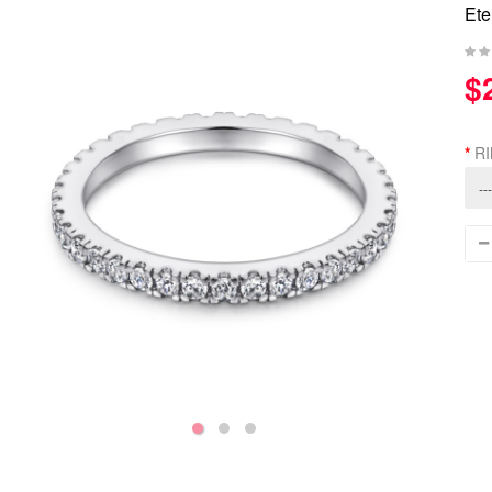
Ete
$
RI