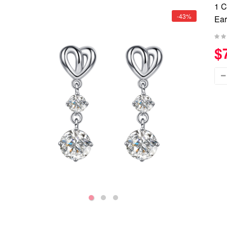
1 C
-43%
Ea
$